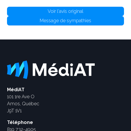
Voir l'avis original
Message de sympathies
MédiAT
101 1re Ave O
Amos, Québec
J9T 1V1
Téléphone
819 732-4905