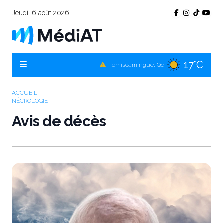
Jeudi, 6 août 2026
17°C
Témiscamingue, Qc
18°C
La Sarre, Qc
19°C
Val-d'Or, Qc
ACCUEIL
NÉCROLOGIE
18°C
Rouyn-Noranda, Qc
Avis de décès
19°C
Amos, Qc