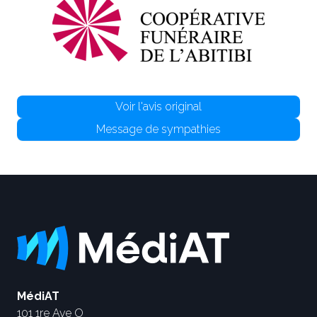
Voir l'avis original
Message de sympathies
MédiAT
101 1re Ave O