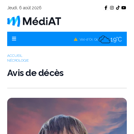
Jeudi, 6 août 2026
17°C
Témiscamingue, Qc
17°C
La Sarre, Qc
19°C
Val-d'Or, Qc
17°C
Rouyn-Noranda, Qc
ACCUEIL
NÉCROLOGIE
19°C
Amos, Qc
Avis de décès