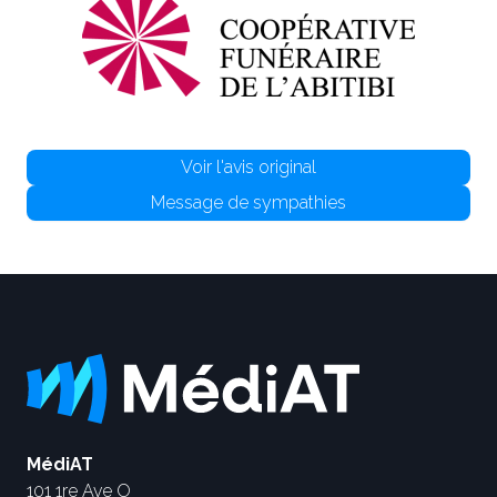
Voir l'avis original
Message de sympathies
MédiAT
101 1re Ave O