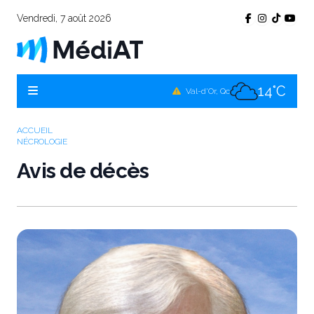
Vendredi, 7 août 2026
11°C
Témiscamingue, Qc
14°C
La Sarre, Qc
14°C
Val-d'Or, Qc
11°C
Rouyn-Noranda, Qc
ACCUEIL
NÉCROLOGIE
14°C
Amos, Qc
Avis de décès