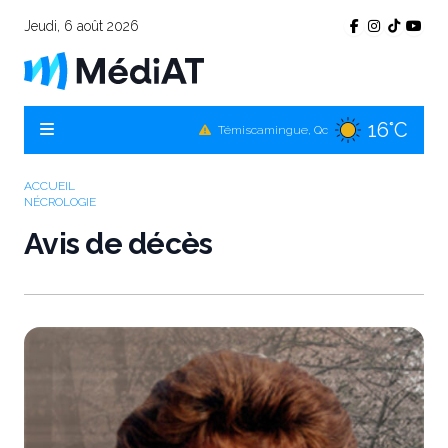
Jeudi, 6 août 2026
16°C
Témiscamingue, Qc
17°C
La Sarre, Qc
19°C
Val-d'Or, Qc
ACCUEIL
NÉCROLOGIE
17°C
Rouyn-Noranda, Qc
Avis de décès
19°C
Amos, Qc