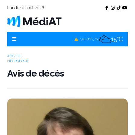
Lundi, 10 août 2026
15°C
Témiscamingue, Qc
16°C
La Sarre, Qc
15°C
Val-d'Or, Qc
16°C
Rouyn-Noranda, Qc
ACCUEIL
NÉCROLOGIE
15°C
Amos, Qc
Avis de décès