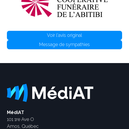
Voir l'avis original
Message de sympathies
MédiAT
101 1re Ave O
Amos, Québec