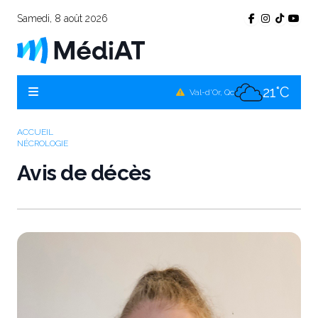
Samedi, 8 août 2026
21°C
Témiscamingue, Qc
19°C
La Sarre, Qc
21°C
Val-d'Or, Qc
20°C
Rouyn-Noranda, Qc
ACCUEIL
NÉCROLOGIE
21°C
Amos, Qc
Avis de décès