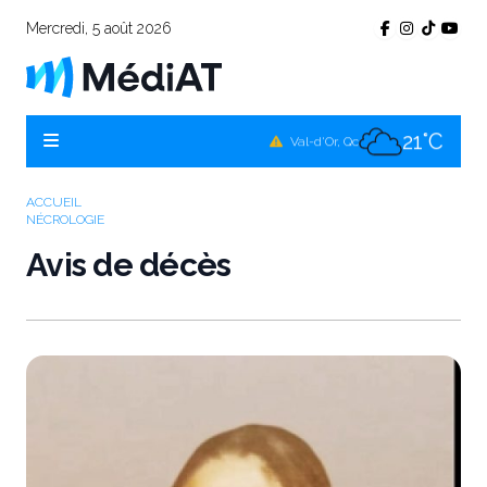
Mercredi, 5 août 2026
17°C
Témiscamingue, Qc
17°C
La Sarre, Qc
21°C
Val-d'Or, Qc
18°C
Rouyn-Noranda, Qc
ACCUEIL
NÉCROLOGIE
21°C
Amos, Qc
Avis de décès