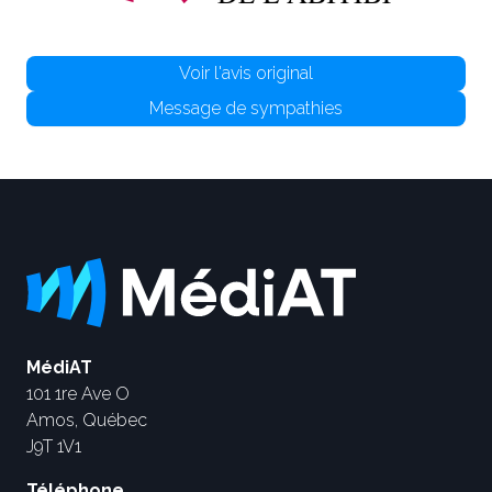
Voir l'avis original
Message de sympathies
MédiAT
101 1re Ave O
Amos, Québec
J9T 1V1
Téléphone