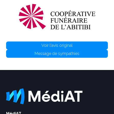
Voir l'avis original
Message de sympathies
MédiAT