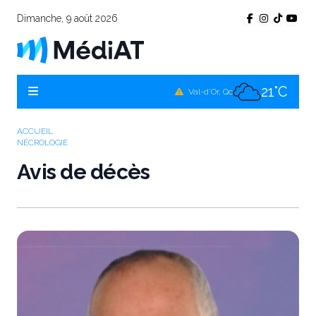
Dimanche, 9 août 2026
20°C
Témiscamingue, Qc
19°C
La Sarre, Qc
21°C
Val-d'Or, Qc
19°C
Rouyn-Noranda, Qc
ACCUEIL
NÉCROLOGIE
21°C
Amos, Qc
Avis de décès