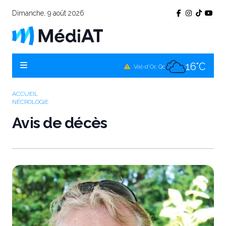
Dimanche, 9 août 2026
16°C
Témiscamingue, Qc
16°C
La Sarre, Qc
16°C
Val-d'Or, Qc
15°C
Rouyn-Noranda, Qc
ACCUEIL
NÉCROLOGIE
16°C
Amos, Qc
Avis de décès