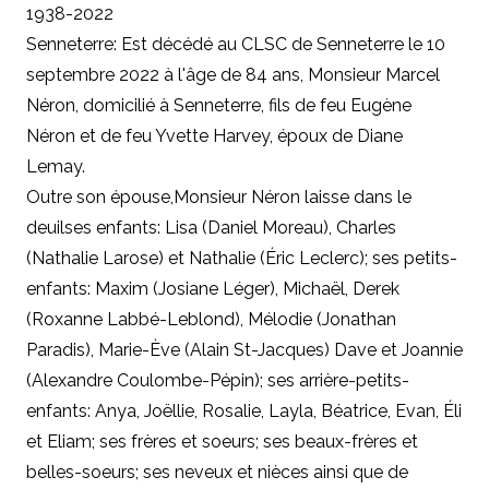
1938-2022
Senneterre: Est décédé au CLSC de Senneterre le 10
septembre 2022 à l'âge de 84 ans, Monsieur Marcel
Néron, domicilié à Senneterre, fils de feu Eugène
Néron et de feu Yvette Harvey, époux de Diane
Lemay.
Outre son épouse,
Monsieur Néron laisse dans le
deuilses enfants: Lisa (Daniel Moreau), Charles
(Nathalie Larose) et Nathalie (Éric Leclerc); ses petits-
enfants: Maxim (Josiane Léger), Michaël, Derek
(Roxanne Labbé-Leblond), Mélodie (Jonathan
Paradis), Marie-Ève (Alain St-Jacques) Dave et Joannie
(Alexandre Coulombe-Pépin); ses arrière-petits-
enfants: Anya, Joëllie, Rosalie, Layla, Béatrice, Evan, Éli
et Eliam; ses frères et soeurs; ses beaux-frères et
belles-soeurs; ses neveux et nièces ainsi que de