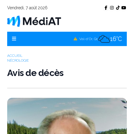
Vendredi, 7 août 2026
15°C
Témiscamingue, Qc
17°C
La Sarre, Qc
16°C
Val-d'Or, Qc
15°C
Rouyn-Noranda, Qc
ACCUEIL
NÉCROLOGIE
16°C
Amos, Qc
Avis de décès