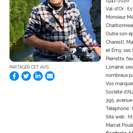
1941-2026
Val-d'Or : Es
Monsieur Mar
Charbonneau
Outre son ép
Charest), Mar
et Émy; ses 
Pierrette, fe
Lorraine; se
PARTAGER CET AVIS
nombreux par
Vos marques
Société d'Al
395, avenue 
Téléphone :
Site web : ht
Marcel Pouli