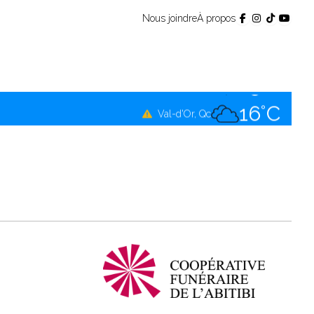
Nous joindre
À propos
14°C
Témiscamingue, Qc
15°C
La Sarre, Qc
16°C
Val-d'Or, Qc
15°C
Rouyn-Noranda, Qc
16°C
Amos, Qc