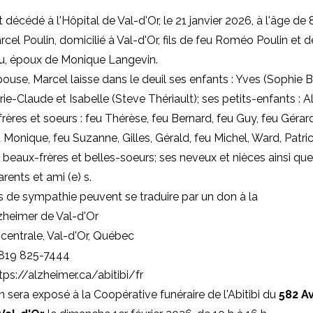
t décédé à l'Hôpital de Val-d'Or, le 21 janvier 2026, à l'âge de 
cel Poulin, domicilié à Val-d'Or, fils de feu Roméo Poulin et 
, époux de Monique Langevin.
ouse, Marcel laisse dans le deuil ses enfants : Yves (Sophie B
ie-Claude et Isabelle (Steve Thériault); ses petits-enfants : Al
frères et soeurs : feu Thérèse, feu Bernard, feu Guy, feu Gérard
u Monique, feu Suzanne, Gilles, Gérald, feu Michel, Ward, Patric
s beaux-frères et belles-soeurs; ses neveux et nièces ainsi qu
ents et ami (e) s.
 de sympathie peuvent se traduire par un don à la
zheimer de Val-d'Or
centrale, Val-d'Or, Québec
 819 825-7444
tps://alzheimer.ca/abitibi/fr
n sera exposé à la Coopérative funéraire de l'Abitibi du
582 A