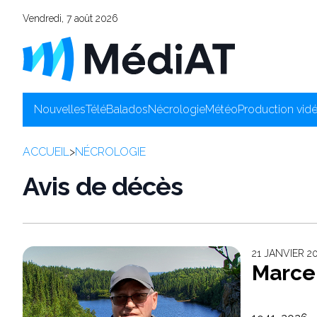
Vendredi, 7 août 2026
Nouvelles
Télé
Balados
Nécrologie
Météo
Production vid
ACCUEIL
>
NÉCROLOGIE
Avis de décès
21 JANVIER 2
Marcel