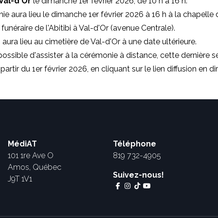
 Val-d'Or
le dimanche 1er février 2026, de 10 h à 16 h.
e aura lieu le dimanche 1er février 2026 à 16 h à la chapelle 
unéraire de l'Abitibi à Val-d'Or (avenue Centrale).
 aura lieu au cimetière de Val-d'Or à une date ultérieure.
possible d'assister à la cérémonie à distance, cette dernière s
partir du 1er février 2026, en cliquant sur le lien diffusion en di
MédiAT
Téléphone
101 1re Ave O
819 732-4905
Amos, Québec
Suivez-nous!
J9T 1V1