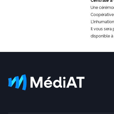
Centrale à
Une cérémoni
Coopérative f
L'inhumation
Il vous sera 
disponible à 