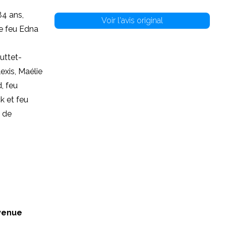
84 ans,
Voir l'avis original
de feu Edna
uttet-
exis, Maélie
, feu
k et feu
e de
venue