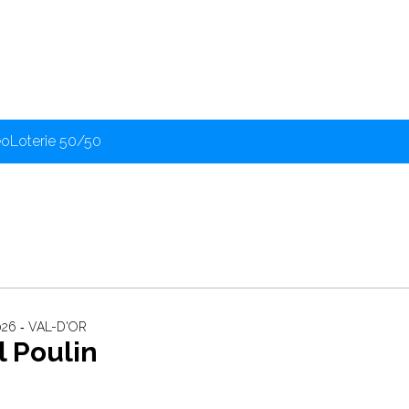
éo
Loterie 50/50
026 ‐ VAL-D'OR
 Poulin