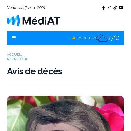
Vendredi, 7 août 2026
26°C
Témiscamingue, Qc
27°C
La Sarre, Qc
27°C
Val-d'Or, Qc
27°C
Rouyn-Noranda, Qc
ACCUEIL
NÉCROLOGIE
27°C
Amos, Qc
Avis de décès