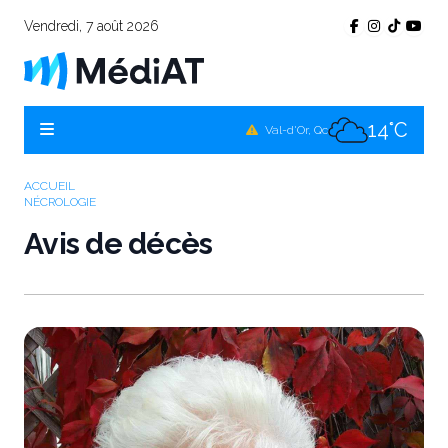
Vendredi, 7 août 2026
11°C
Témiscamingue, Qc
14°C
La Sarre, Qc
14°C
Val-d'Or, Qc
11°C
Rouyn-Noranda, Qc
ACCUEIL
NÉCROLOGIE
14°C
Amos, Qc
Avis de décès