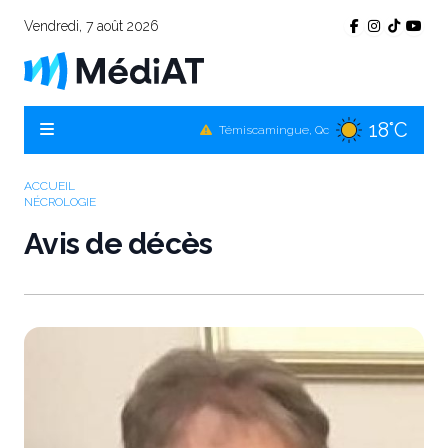
Vendredi, 7 août 2026
18°C
Témiscamingue, Qc
21°C
La Sarre, Qc
20°C
ACCUEIL
Val-d'Or, Qc
NÉCROLOGIE
20°C
Rouyn-Noranda, Qc
Avis de décès
20°C
Amos, Qc