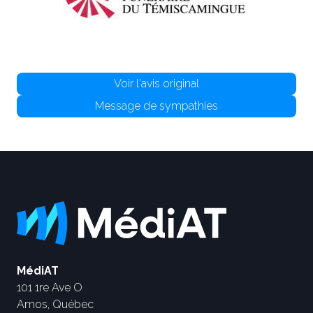
Voir l'avis original
Message de sympathies
MédiAT
101 1re Ave O
Amos, Québec