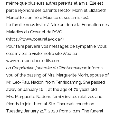
même que
plusieurs autres parents et amis
. Elle est
partie rejoindre ses parents Hector Morin et Elizabeth
Marcotte, son frère Maurice et ses amis (es).
La famille vous invite à faire un don à la Fondation des
Maladies du Cœur et de l’AVC
(
https://www.coeuretavc.ca/
)
Pour faire parvenir vos messages de sympathie, vous
êtes invités à visiter notre site Web au
www.maisonrobertetfils.com
La Coopérative funéraire du Témiscamingue
informs
you of the passing of Mrs. Marguerite Morin, spouse of
Mr. Leo-Paul Nadon, from Temiscaming. She passed
th
away on January 16
, at the age of 76 years old.
Mrs. Marguerite Nadon’s family invites relatives and
friends to join them at Ste. Theresa’s church on
st
Tuesday, January 21
, 2020 from 3 p.m. The funeral