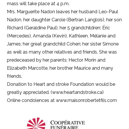
mass will take place at 4 p.m.
Mrs. Marguerite Nadon leaves her husband Leo-Paul
Nadon, her daughter Carole (Bertran Langlois), her son
Richard (Geraldine Paul), her 5 grandchildren: Éric
(Mercedes), Amanda (Kevin), Kathleen, Mélanie and
James; her great grandchild Cohen; her sister Simone
as well as many other relatives and friends. She was
predeceased by her parents: Hector Morin and
Elizabeth Marcotte, her brother Maurice and many
friends.
Donation to Heart and stroke Foundation would be
greatly appreciated. (
www.heartandstroke.ca
)
Online condolences at
www.maisonrobertetfils.com