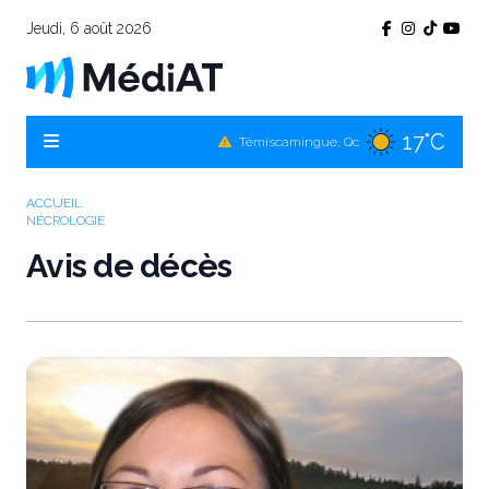
Jeudi, 6 août 2026
17°C
Témiscamingue, Qc
19°C
La Sarre, Qc
19°C
Val-d'Or, Qc
ACCUEIL
NÉCROLOGIE
16°C
Rouyn-Noranda, Qc
Avis de décès
19°C
Amos, Qc