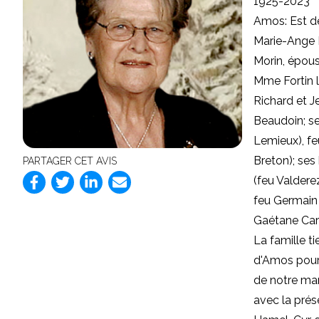
1925-2023
Amos: Est d
Marie-Ange F
Morin, épou
Mme Fortin l
Richard et J
Beaudoin; se
Lemieux), fe
Breton); ses
PARTAGER CET AVIS
(feu Valdere
feu Germain 
Gaétane Caro
La famille t
d'Amos pour 
de notre ma
avec la prés