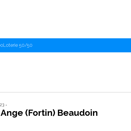
éo
Loterie 50/50
23 ‐
Ange (Fortin) Beaudoin