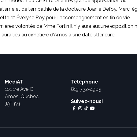
son médecin du CHSLD. Une très grande appréciation du
lisme et de l'empathie de la docteure Joanie Defoy. Merci é
tte et Évelyne Roy pour l'accompagnement en fin de vie.
rnières volontés de Mme Fortin il n'y aura aucune exposition ni
 aura lieu au cimetière d'Amos à une date ultérieure.
MédiAT
Téléphone
101 1re Ave O
819 732-4905
Amos, Québec
Suivez-nous!
J9T 1V1