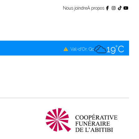
Nous joindre
À propos
19°C
Témiscamingue, Qc
18°C
La Sarre, Qc
19°C
Val-d'Or, Qc
19°C
Rouyn-Noranda, Qc
19°C
Amos, Qc