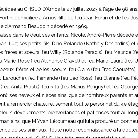
écédée au CHSLD D'Amos le 27 juillet 2023 à l'âge de 98 an
ortin, domiciliée à Amos, fille de feu Jean Fortin et de feu Jo
se d'Armand Beaudoin décédé en 1969.
aisse dans le deuil ses enfants: Nicole, André-Pierre décédé 
ean-Luc; ses petits-fils: Dino Rolando (Nathaly Desjardins) et
s frères et soeurs: feu Willy (Rolande Paradis), feu Maurice (
u Marie-Rose (feu Alphonse Gravel) et feu Marie-Laure (feu Ul
 beaux-frères et belles-soeurs: feu Claire (feu Fred Caouette)
z Larouche), feu Fernande (feu Léo Ross), feu Élianne (feu Fél
(feu Anita Proulx), feu Rita (feu Marius Périgny) et feu George
n); ses neveux et nièces ainsi que de nombreux parents et am
ient à remercier chaleureusement tout le personnel du 4e é
leurs dévouements, bienveillances et patiences tout au long
man ainsi que M Yvan Létourneau qui lui a procuré un bonhe
ence de ses animaux. Toute notre reconnaissance à la docteu