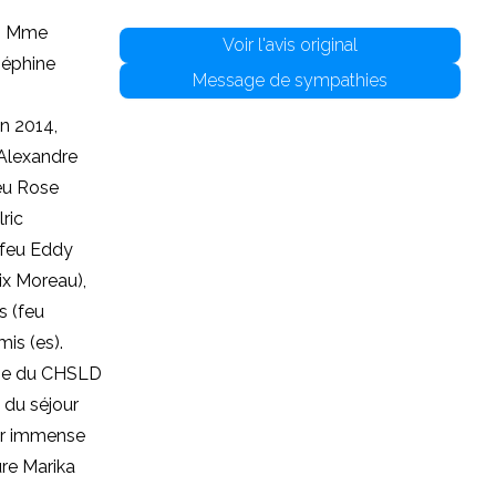
s, Mme
Voir l'avis original
séphine
Message de sympathies
en 2014,
 Alexandre
feu Rose
ric
, feu Eddy
ix Moreau),
s (feu
is (es).
tage du CHSLD
 du séjour
ur immense
re Marika