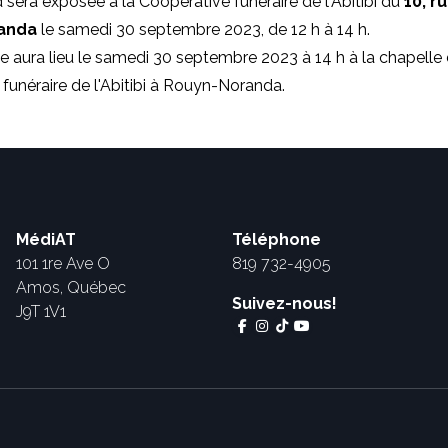
era exposée à la Coopérative funéraire de l'Abitibi du
10, ru
randa
le samedi 30 septembre 2023, de 12 h à 14 h.
ura lieu le samedi 30 septembre 2023 à 14 h à la chapelle 
funéraire de l'Abitibi à Rouyn-Noranda.
MédiAT
Téléphone
101 1re Ave O
819 732-4905
Amos, Québec
Suivez-nous!
J9T 1V1