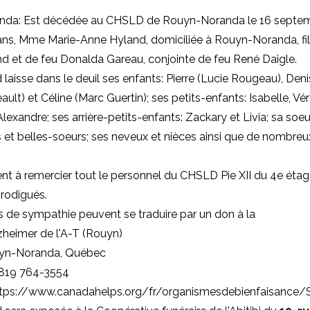
da: Est décédée au CHSLD de Rouyn-Noranda le 16 septem
ans, Mme Marie-Anne Hyland, domiciliée à Rouyn-Noranda, fil
nd et de feu Donalda Gareau, conjointe de feu René Daigle.
aisse dans le deuil ses enfants: Pierre (Lucie Rougeau), Denis
ult) et Céline (Marc Guertin); ses petits-enfants: Isabelle, Vér
lexandre; ses arrière-petits-enfants: Zackary et Livia; sa soeur
 et belles-soeurs; ses neveux et nièces ainsi que de nombreu
ient à remercier tout le personnel du CHSLD Pie XII du 4e étag
rodigués.
 de sympathie peuvent se traduire par un don à la
zheimer de l'A-T (Rouyn)
uyn-Noranda, Québec
 819 764-3554
https://www.canadahelps.org/fr/organismesdebienfaisance