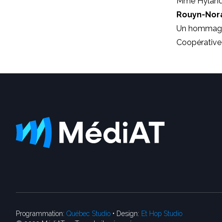
Mme Hyland s
Rouyn-No
Un hommage a
Coopérative 
Programmation:
Québec Studio
• Design:
Et Hop Studio