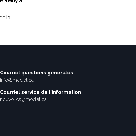
e Reilly à
de la
Courriel questions générales
info@mediat.ca
Courriel service de l'information
nouvelles@mediat.ca