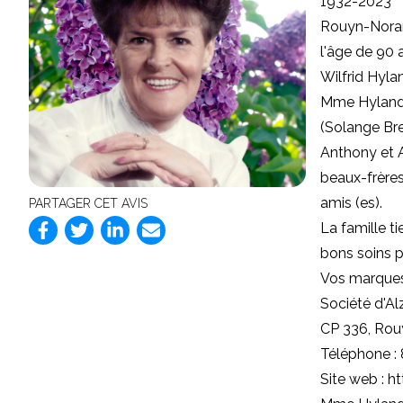
1932-2023
Rouyn-Noran
l'âge de 90 
Wilfrid Hyla
Mme Hyland l
(Solange Brea
Anthony et A
beaux-frères
amis (es).
PARTAGER CET AVIS
La famille t
bons soins p
Vos marques
Société d'Al
CP 336, Ro
Téléphone :
Site web : 