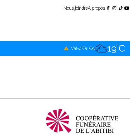
Nous joindre
À propos
16°C
Témiscamingue, Qc
17°C
La Sarre, Qc
19°C
Val-d'Or, Qc
18°C
Rouyn-Noranda, Qc
19°C
Amos, Qc