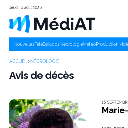
Jeudi, 6 août 2026
Nouvelles
Télé
Balados
Nécrologie
Météo
Production vid
ACCUEIL
>
NÉCROLOGIE
Avis de décès
16 SEPTEMBR
Marie