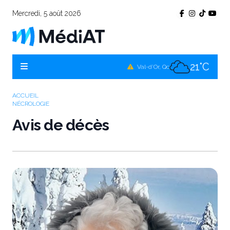
Mercredi, 5 août 2026
17°C
Témiscamingue, Qc
17°C
La Sarre, Qc
21°C
Val-d'Or, Qc
18°C
Rouyn-Noranda, Qc
ACCUEIL
NÉCROLOGIE
21°C
Amos, Qc
Avis de décès