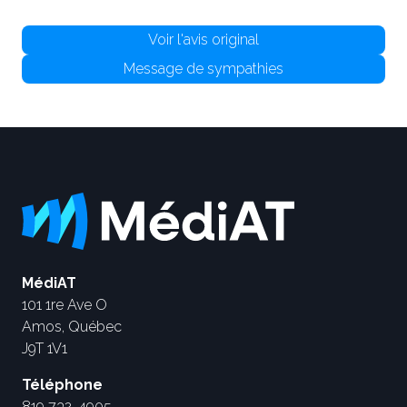
Voir l'avis original
Message de sympathies
MédiAT
101 1re Ave O
Amos, Québec
J9T 1V1
Téléphone
819 732-4905