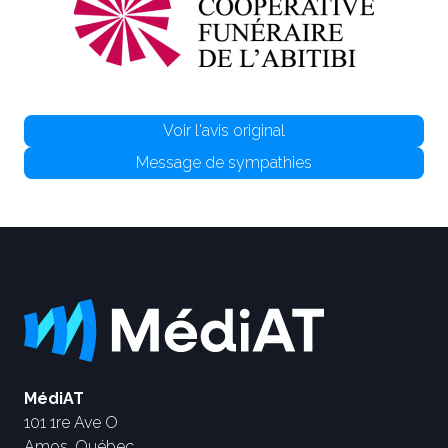
Voir l'avis original
Message de sympathies
MédiAT
101 1re Ave O
Amos, Québec