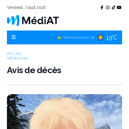
Vendredi, 7 août 2026
19°C
Témiscamingue, Qc
20°C
La Sarre, Qc
23°C
Val-d'Or, Qc
ACCUEIL
NÉCROLOGIE
21°C
Rouyn-Noranda, Qc
Avis de décès
23°C
Amos, Qc