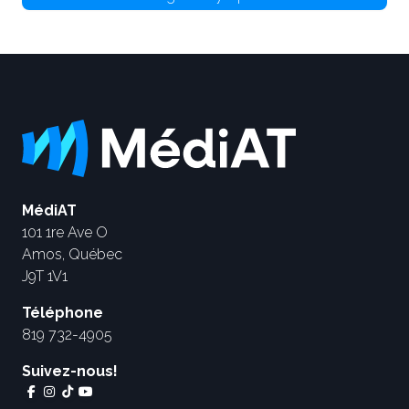
MédiAT
101 1re Ave O
Amos, Québec
J9T 1V1
Téléphone
819 732-4905
Suivez-nous!