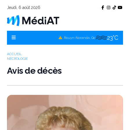
23°C
Témiscamingue, Qc
Jeudi, 6 août 2026
22°C
La Sarre, Qc
24°C
Val-d'Or, Qc
23°C
Rouyn-Noranda, Qc
24°C
Amos, Qc
ACCUEIL
NÉCROLOGIE
Avis de décès