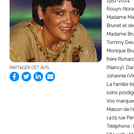
1951-2024
Rouyn-Norand
Madame Mari
Brunet et de
Madame Brunet
Tommy Desgag
Monique Brun
frère Richar
(Nancy), Dan
PARTAGER CET AVIS
Johannie (Vi
La famille t
soins prodig
Vos marques
Maison de l
1405 rue Pe
Téléphone :