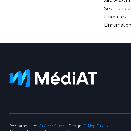
Site web :
ht
Selon les de
funérailles.
L'inhumation 
Programmation:
Québec Studio
• Design:
Et Hop Studio