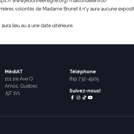
tps://www.jedonneenligne.org/maisondelenvol/
rnières volontés de Madame Brunet il n'y aura aucune exposit
aura lieu au à une date ultérieure.
MédiAT
Téléphone
101 1re Ave O
819 732-4905
Amos, Québec
Suivez-nous!
J9T 1V1