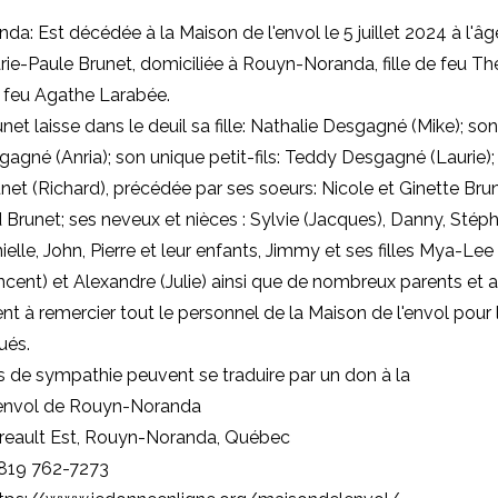
a: Est décédée à la Maison de l'envol le 5 juillet 2024 à l'âg
e-Paule Brunet, domiciliée à Rouyn-Noranda, fille de feu T
 feu Agathe Larabée.
 laisse dans le deuil sa fille: Nathalie Desgagné (Mike); son f
né (Anria); son unique petit-fils: Teddy Desgagné (Laurie); 
et (Richard), précédée par ses soeurs: Nicole et Ginette Bru
d Brunet; ses neveux et nièces : Sylvie (Jacques), Danny, Stép
ielle, John, Pierre et leur enfants, Jimmy et ses filles Mya-Le
ncent) et Alexandre (Julie) ainsi que de nombreux parents et a
ient à remercier tout le personnel de la Maison de l'envol pour
ués.
 de sympathie peuvent se traduire par un don à la
'envol de Rouyn-Noranda
rreault Est, Rouyn-Noranda, Québec
 819 762-7273