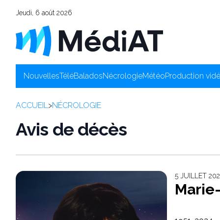
Jeudi, 6 août 2026
Nouvelles
Télé
Balados
Nécrologie
Météo
Production vid
ACCUEIL
>
NÉCROLOGIE
Avis de décès
5 JUILLET 2
Marie