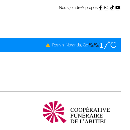
16°C
Nous joindre
À propos
Témiscamingue, Qc
17°C
La Sarre, Qc
19°C
Val-d'Or, Qc
17°C
Rouyn-Noranda, Qc
19°C
Amos, Qc