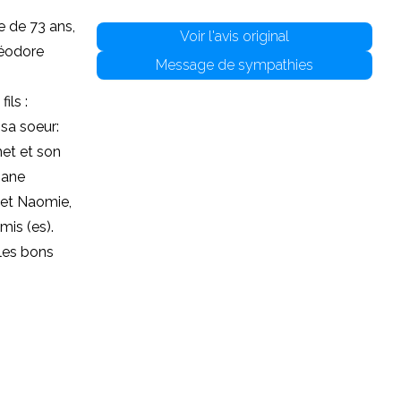
e de 73 ans,
Voir l'avis original
héodore
Message de sympathies
ils :
sa soeur:
net et son
hane
e et Naomie,
mis (es).
 les bons