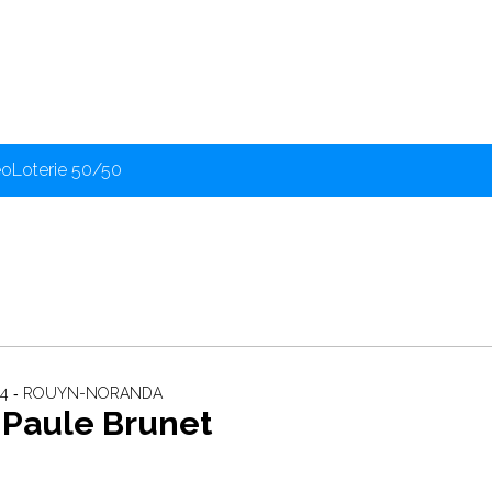
éo
Loterie 50/50
024 ‐ ROUYN-NORANDA
-Paule Brunet