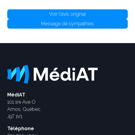
Voir l'avis original
Message de sympathies
MédiAT
101 1re Ave O
Amos, Québec
J9T 1V1
Téléphone