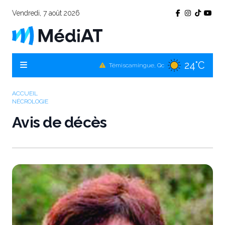
Vendredi, 7 août 2026
24°C
Témiscamingue, Qc
24°C
La Sarre, Qc
26°C
Val-d'Or, Qc
ACCUEIL
NÉCROLOGIE
24°C
Rouyn-Noranda, Qc
Avis de décès
26°C
Amos, Qc