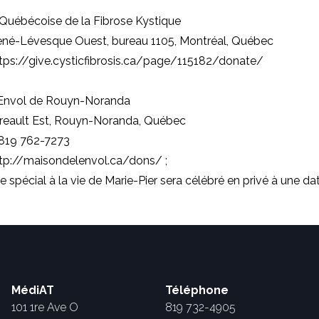
 Québécoise de la Fibrose Kystique
René-Lévesque Ouest, bureau 1105, Montréal, Québec
tps://give.cysticfibrosis.ca/page/115182/donate/
'Envol de Rouyn-Noranda
rreault Est, Rouyn-Noranda, Québec
 819 762-7273
tp://maisondelenvol.ca/dons/
;
pécial à la vie de Marie-Pier sera célébré en privé à une date
MédiAT
Téléphone
101 1re Ave O
819 732-4905