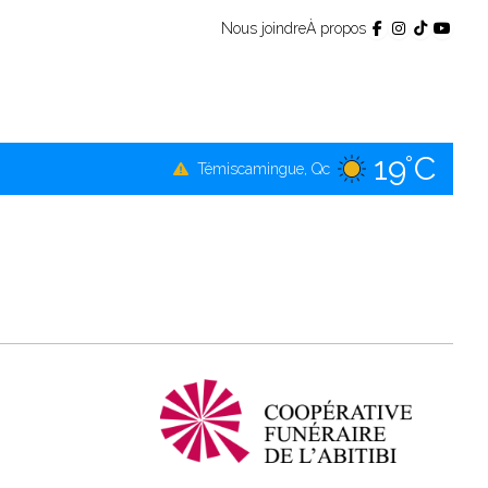
Nous joindre
À propos
19°C
Témiscamingue, Qc
20°C
La Sarre, Qc
23°C
Val-d'Or, Qc
21°C
Rouyn-Noranda, Qc
23°C
Amos, Qc