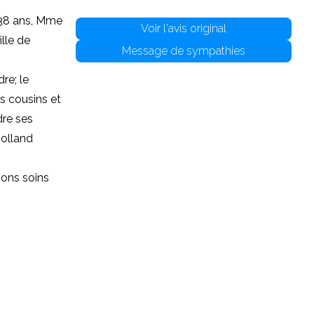
 38 ans, Mme
Voir l'avis original
ille de
Message de sympathies
re; le
s cousins et
dre ses
Rolland
bons soins