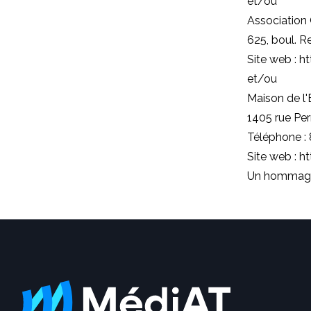
et/ou
Association
625, boul. 
Site web :
ht
et/ou
Maison de l
1405 rue Pe
Téléphone :
Site web :
ht
Un hommage s