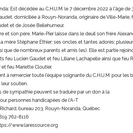
nda: Est décédée au
C.H.U.M
. le 7 décembre 2022 à l'âge de
audet, domiciliée à Rouyn-Noranda, originaire de Ville-Marie, f
det et de Josée Bellehumeur.
e et son père, Marie-Pier laisse dans le deuil
son frère Alexand
sa mère Stéphane Éthier; ses oncles et tantes adorés; plusieur
si que de nombreux parents et amis (es). Elle est partie rejoin
s feu Lucien Gaudet et feu Liliane Lachapelle ainsi que feu 
et feu Mariette Cloutier.
ient à remercier toute l'équipe soignante du
C.H.U.M
. pour les 
 leur soutien.
 de sympathie peuvent se traduire par un don à
la
our personnes handicapées de l'A-T
Richard, bureau 203, Rouyn-Noranda, Québec
 819 762-8116
tps://www.laressource.org