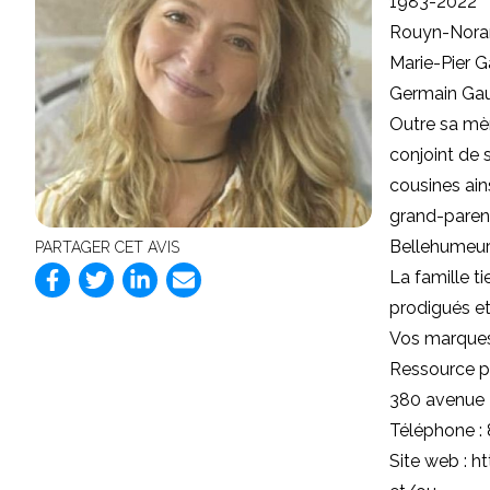
1983-2022
Rouyn-Nora
Marie-Pier G
Germain Gau
Outre sa mèr
conjoint de 
cousines
ain
grand-parent
Bellehumeur 
PARTAGER CET AVIS
La famille t
prodigués et
Vos marques
Ressource p
380 avenue 
Téléphone :
Site web :
ht