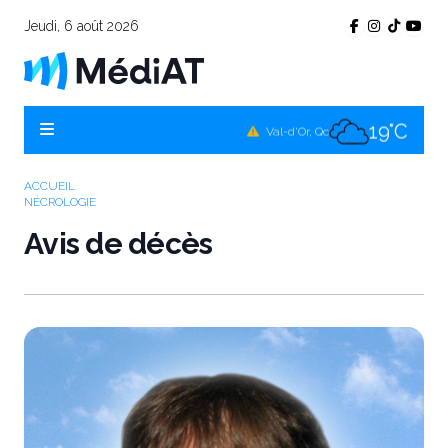
Jeudi, 6 août 2026
17°C
Témiscamingue, Qc
18°C
La Sarre, Qc
19°C
Val-d'Or, Qc
17°C
Rouyn-Noranda, Qc
ACCUEIL
NÉCROLOGIE
19°C
Amos, Qc
Avis de décès