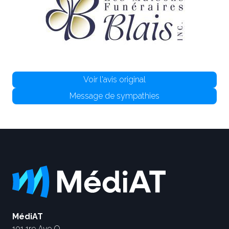
Voir l'avis original
Message de sympathies
MédiAT
101 1re Ave O