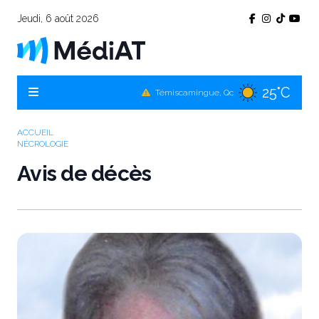
Jeudi, 6 août 2026
25°C
Témiscamingue, Qc
25°C
La Sarre, Qc
25°C
Val-d'Or, Qc
ACCUEIL
NÉCROLOGIE
25°C
Rouyn-Noranda, Qc
Avis de décès
25°C
Amos, Qc