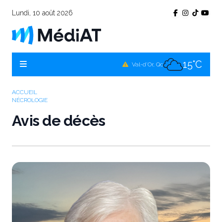
Lundi, 10 août 2026
16°C
Témiscamingue, Qc
16°C
La Sarre, Qc
15°C
Val-d'Or, Qc
15°C
Rouyn-Noranda, Qc
ACCUEIL
NÉCROLOGIE
15°C
Amos, Qc
Avis de décès