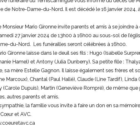
ive funéraire du Témiscamingue vous informe du décès de M
e de Notre-Dame-du-Nord. Il est décédé le 16 janvier 2024, à
e Monsieur Mario Gironne invite parents et amis à se joindre à 
e samedi 27 janvier 2024 de 13h00 à 16h00 au sous-sol de l’égl
me-du-Nord. Les funérailles seront célébrées à 16h00.
io Gironne laisse dans le deuil ses fils : Hugo (Isabelle Surpr
anie Hamel) et Antony (Julia Dunberry). Sa petite fille : Thalya
e, sa mère Estelle Gagnon. Il laisse également ses frères et sœ
ne Marcoux), Chantal (Paul Hallé), Claude (Line Tardif), Linda 
y (Carole Dupuis), Martin (Geneviève Rompré), de même que 
es, autres parents et amis.
sympathie, la famille vous invite à faire un don en sa mémoir
 Cœur et AVC.
.coeuretavc.ca