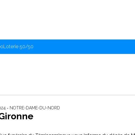
éo
Loterie 50/50
2024 ‐ NOTRE-DAME-DU-NORD
 Gironne