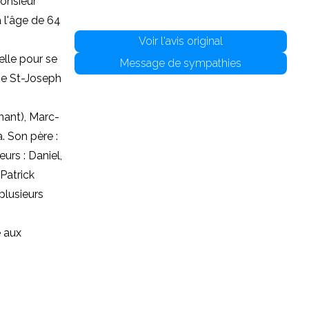
onsieur
 l'âge de 64
Voir l'avis original
elle pour se
Message de sympathies
ise St-Joseph
enant), Marc-
. Son père :
urs : Daniel,
(Patrick
plusieurs
e aux