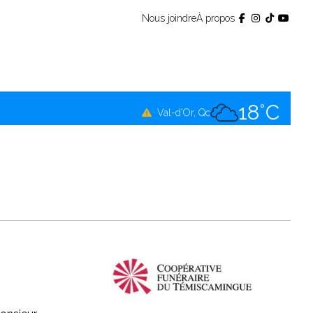
Nous joindre
À propos
18°C
Témiscamingue, Qc
17°C
La Sarre, Qc
18°C
Val-d'Or, Qc
17°C
Rouyn-Noranda, Qc
18°C
Amos, Qc