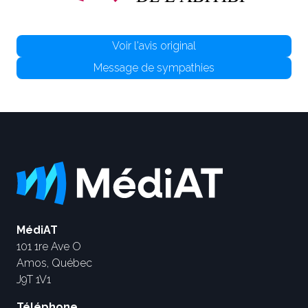
Voir l'avis original
Message de sympathies
MédiAT
101 1re Ave O
Amos, Québec
J9T 1V1
Téléphone