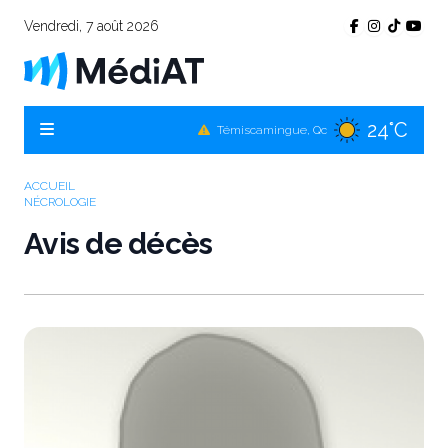
Vendredi, 7 août 2026
24°C
Témiscamingue, Qc
24°C
La Sarre, Qc
ACCUEIL
26°C
Val-d'Or, Qc
NÉCROLOGIE
24°C
Avis de décès
Rouyn-Noranda, Qc
26°C
Amos, Qc