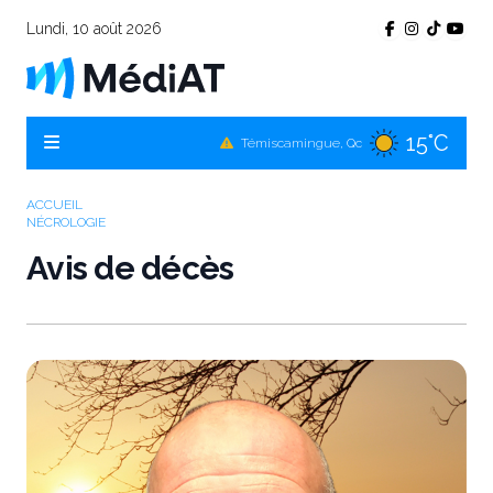
Lundi, 10 août 2026
15°C
Témiscamingue, Qc
16°C
La Sarre, Qc
ACCUEIL
15°C
Val-d'Or, Qc
NÉCROLOGIE
16°C
Avis de décès
Rouyn-Noranda, Qc
15°C
Amos, Qc