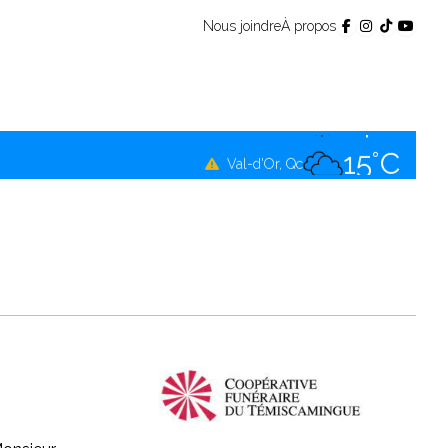
Nous joindre
À propos
14°C
Témiscamingue, Qc
14°C
La Sarre, Qc
15°C
Val-d'Or, Qc
12°C
Rouyn-Noranda, Qc
15°C
Amos, Qc