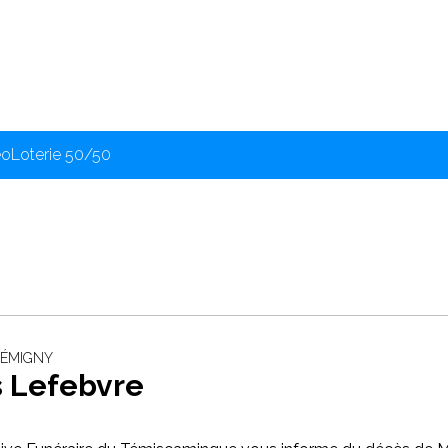
éo
Loterie 50/50
 RÉMIGNY
s Lefebvre