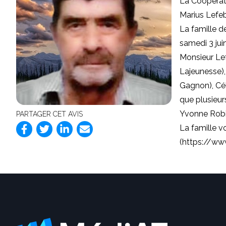
La Coopérat
Marius Lefeb
La famille d
samedi 3 jui
Monsieur Lef
Lajeunesse),
Gagnon), Cél
que plusieurs
Yvonne Robil
PARTAGER CET AVIS
La famille v
(
https://ww