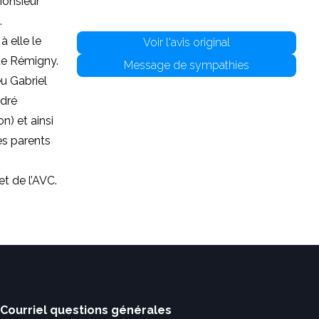
Monsieur
.
à elle le
Voir l'avis original
de Rémigny.
Message de sympathies
eu Gabriel
ndré
) et ainsi
ses parents
et de l’AVC.
Courriel questions générales