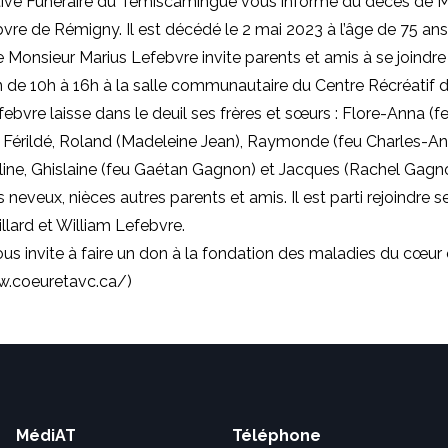
ive Funéraire du Témiscamingue vous informe du décès de 
vre de Rémigny. Il est décédé le 2 mai 2023 à l’âge de 75 ans
e Monsieur Marius Lefebvre invite parents et amis à se joindre 
n de 10h à 16h à la salle communautaire du Centre Récréatif 
ebvre laisse dans le deuil ses frères et sœurs : Flore-Anna (f
 Férildé, Roland (Madeleine Jean), Raymonde (feu Charles-A
ine, Ghislaine (feu Gaétan Gagnon) et Jacques (Rachel Gagnon
 neveux, nièces autres parents et amis. Il est parti rejoindre 
lard et William Lefebvre.
ous invite à faire un don à la fondation des maladies du cœur 
w.coeuretavc.ca/
)
MédiAT
Téléphone