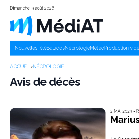
Dimanche, 9 août 2026
Nouvelles
Télé
Balados
Nécrologie
Météo
Production vid
ACCUEIL
>
NÉCROLOGIE
Avis de décès
2 MAI 2023 ‐
Mariu