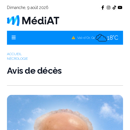
Dimanche, 9 août 2026
18°C
Témiscamingue, Qc
18°C
La Sarre, Qc
18°C
Val-d'Or, Qc
16°C
Rouyn-Noranda, Qc
ACCUEIL
NÉCROLOGIE
18°C
Amos, Qc
Avis de décès