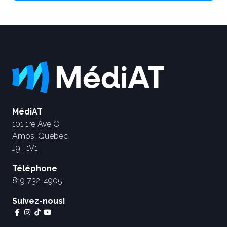
MédiAT
101 1re Ave O
Amos, Québec
J9T 1V1
Téléphone
819 732-4905
Suivez-nous!