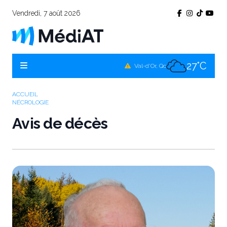
Vendredi, 7 août 2026
26°C
Témiscamingue, Qc
26°C
La Sarre, Qc
27°C
Val-d'Or, Qc
26°C
Rouyn-Noranda, Qc
ACCUEIL
NÉCROLOGIE
27°C
Amos, Qc
Avis de décès