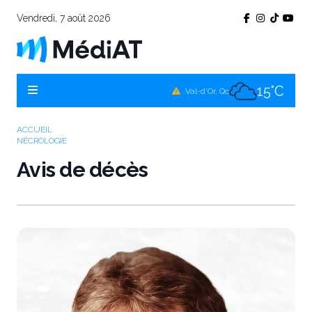
Vendredi, 7 août 2026
13°C
Témiscamingue, Qc
16°C
La Sarre, Qc
15°C
Val-d'Or, Qc
14°C
Rouyn-Noranda, Qc
ACCUEIL
NÉCROLOGIE
15°C
Amos, Qc
Avis de décès