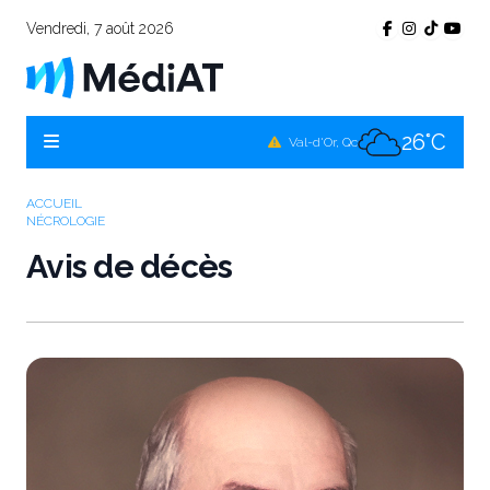
Vendredi, 7 août 2026
24°C
Témiscamingue, Qc
24°C
La Sarre, Qc
26°C
Val-d'Or, Qc
24°C
Rouyn-Noranda, Qc
ACCUEIL
NÉCROLOGIE
26°C
Amos, Qc
Avis de décès