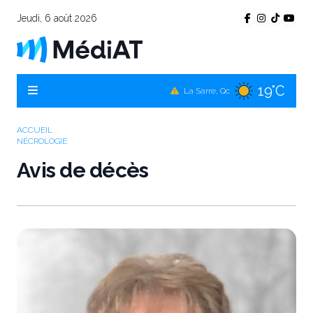
Jeudi, 6 août 2026
17°C
Témiscamingue, Qc
19°C
La Sarre, Qc
19°C
Val-d'Or, Qc
16°C
Rouyn-Noranda, Qc
ACCUEIL
NÉCROLOGIE
19°C
Amos, Qc
Avis de décès