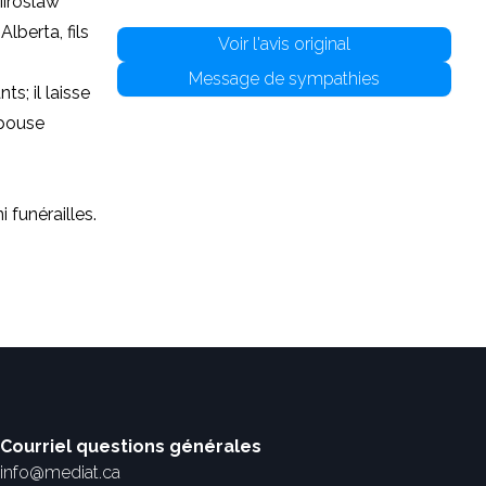
Miroslaw
Alberta
, fils
Voir l'avis original
Message de sympathies
ts; il laisse
épouse
 funérailles.
Courriel questions générales
info@mediat.ca