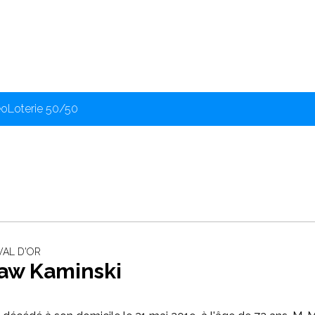
éo
Loterie 50/50
 VAL D'OR
law Kaminski