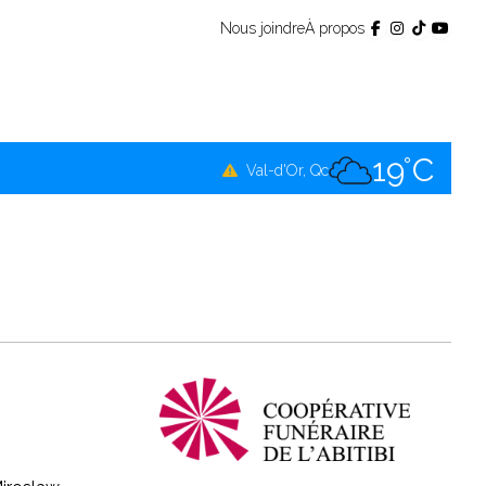
Nous joindre
À propos
17°C
Témiscamingue, Qc
19°C
La Sarre, Qc
19°C
Val-d'Or, Qc
16°C
Rouyn-Noranda, Qc
19°C
Amos, Qc