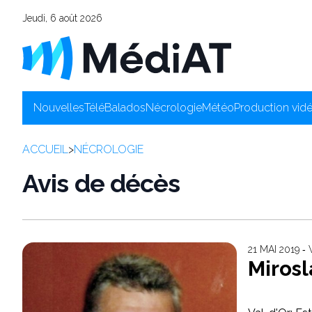
Jeudi, 6 août 2026
Nouvelles
Télé
Balados
Nécrologie
Météo
Production vid
ACCUEIL
>
NÉCROLOGIE
Avis de décès
21 MAI 2019 ‐
Miros