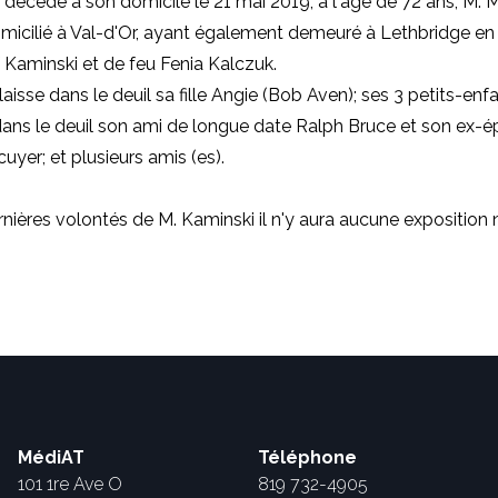
t décédé à son domicile le 21 mai 2019, à l'âge de 72 ans, M. 
micilié à Val-d'Or,
ayant également demeuré à Lethbridge en 
 Kaminski et de feu Fenia Kalczuk.
aisse dans le deuil sa fille Angie (Bob Aven); ses 3 petits-enfan
ans le deuil
son ami de longue date Ralph Bruce et son ex-
uyer; et plusieurs amis (es).
nières volontés de M. Kaminski il n'y aura aucune exposition ni
MédiAT
Téléphone
101 1re Ave O
819 732-4905