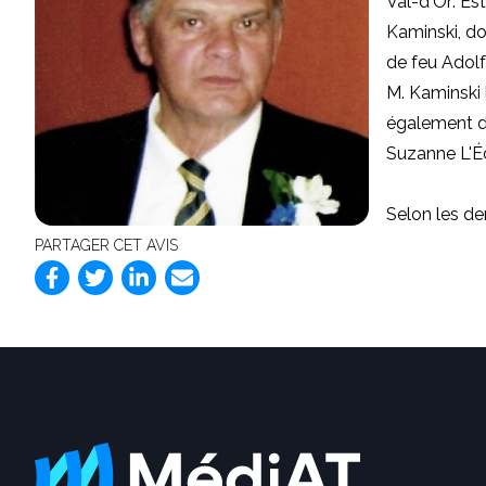
Val-d'Or: Es
Kaminski, do
de feu Adolf
M. Kaminski l
également d
Suzanne L'Éc
Selon les der
PARTAGER CET AVIS