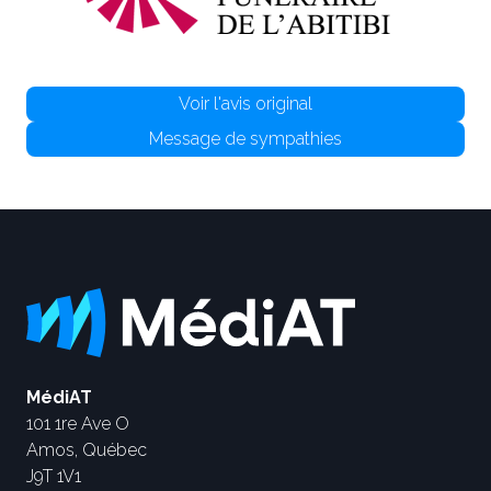
Voir l'avis original
Message de sympathies
MédiAT
101 1re Ave O
Amos, Québec
J9T 1V1