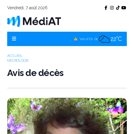
Vendredi, 7 août 2026
19°C
Témiscamingue, Qc
23°C
La Sarre, Qc
22°C
Val-d'Or, Qc
22°C
Rouyn-Noranda, Qc
ACCUEIL
NÉCROLOGIE
22°C
Amos, Qc
Avis de décès