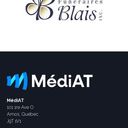
MédiAT
101 1re Ave O
Amos, Québec
J9T 1V1