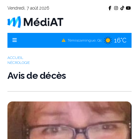
Vendredi, 7 août 2026
16°C
Témiscamingue, Qc
17°C
La Sarre, Qc
ACCUEIL
NÉCROLOGIE
16°C
Val-d'Or, Qc
Avis de décès
16°C
Rouyn-Noranda, Qc
16°C
Amos, Qc