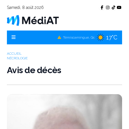
Samedi, 8 août 2026
17°C
Témiscamingue, Qc
17°C
La Sarre, Qc
ACCUEIL
NÉCROLOGIE
17°C
Val-d'Or, Qc
Avis de décès
16°C
Rouyn-Noranda, Qc
17°C
Amos, Qc