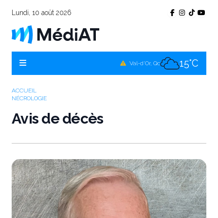
Lundi, 10 août 2026
15°C
Témiscamingue, Qc
16°C
La Sarre, Qc
15°C
Val-d'Or, Qc
16°C
Rouyn-Noranda, Qc
ACCUEIL
NÉCROLOGIE
15°C
Amos, Qc
Avis de décès