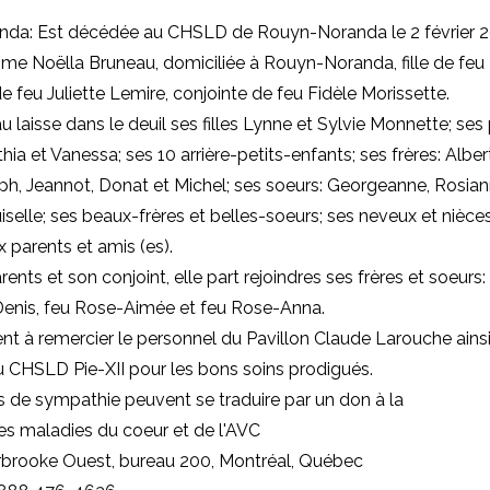
da: Est décédée au CHSLD de Rouyn-Noranda le 2 février 2
Mme Noëlla Bruneau, domiciliée à Rouyn-Noranda, fille de fe
e feu Juliette Lemire, conjointe de feu Fidèle Morissette.
laisse dans le deuil ses filles Lynne et Sylvie Monnette; ses pe
ia et Vanessa; ses 10 arrière-petits-enfants; ses frères: Albert
h, Jeannot, Donat et Michel; ses soeurs: Georgeanne, Rosian
iselle; ses beaux-frères et belles-soeurs; ses neveux et nièces
parents et amis (es).
ents et son conjoint, elle part rejoindres ses frères et soeurs:
Denis, feu Rose-Aimée et feu Rose-Anna.
ient à remercier le personnel du Pavillon Claude Larouche ainsi
 CHSLD Pie-XII pour les bons soins prodigués.
 de sympathie peuvent se traduire par un don à la
es maladies du coeur et de l'AVC
rbrooke Ouest, bureau 200, Montréal, Québec