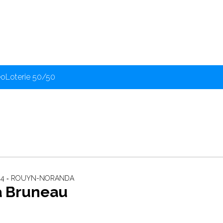
éo
Loterie 50/50
024 ‐ ROUYN-NORANDA
a Bruneau