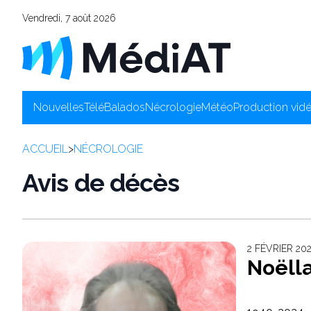
Vendredi, 7 août 2026
Nouvelles
Télé
Balados
Nécrologie
Météo
Production vid
ACCUEIL
>
NÉCROLOGIE
Avis de décès
2 FÉVRIER 2
Noëll