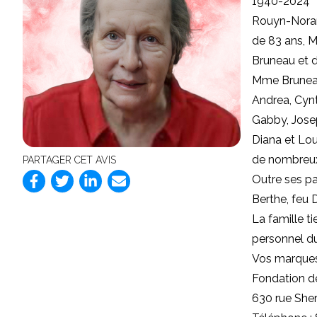
1940-2024
Rouyn-Noran
de 83 ans, 
Bruneau et d
Mme Bruneau 
Andrea, Cynth
Gabby, Josep
Diana et Lou
de nombreux 
PARTAGER CET AVIS
Outre ses par
Berthe, feu 
La famille t
personnel du
Vos marques
Fondation d
630 rue She