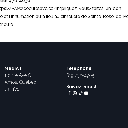
 888 476-4636
tps://www.coeuretavc.ca/impliquez
-vous/faites-un-don
 et l'inhumation aura lieu au cimetière de Sainte-Rose-de-Po
rieure.
MédiAT
Téléphone
101 1re Ave O
819 732-4905
Amos, Québec
Suivez-nous!
J9T 1V1