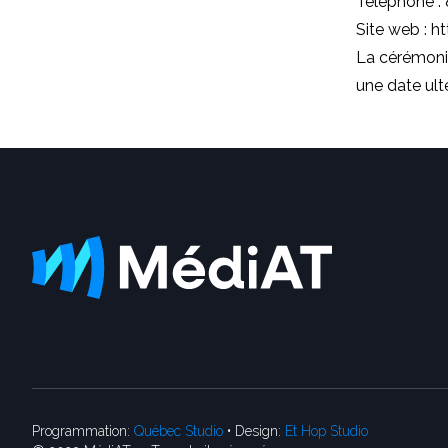
Téléphone :
Site web :
ht
La cérémonie
une date ulté
Programmation:
Québec Studio
• Design:
Et Hop Studio