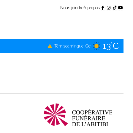
Nous joindre
À propos
13°C
Témiscamingue, Qc
16°C
La Sarre, Qc
15°C
Val-d'Or, Qc
14°C
Rouyn-Noranda, Qc
15°C
Amos, Qc