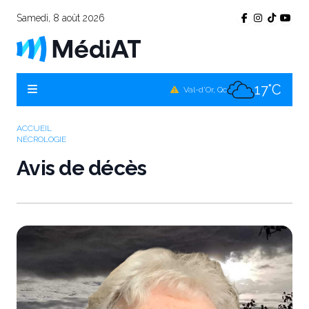
Samedi, 8 août 2026
16°C
Témiscamingue, Qc
18°C
La Sarre, Qc
17°C
Val-d'Or, Qc
16°C
Rouyn-Noranda, Qc
ACCUEIL
NÉCROLOGIE
17°C
Amos, Qc
Avis de décès