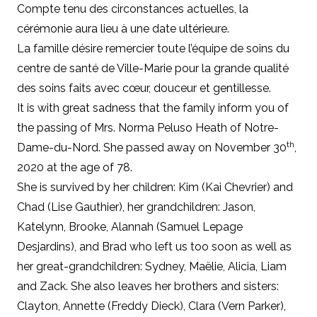
Compte tenu des circonstances actuelles, la
cérémonie aura lieu à une date ultérieure.
La famille désire remercier toute l’équipe de soins du
centre de santé de Ville-Marie pour la grande qualité
des soins faits avec cœur, douceur et gentillesse.
It is with great sadness that the family inform you of
the passing of Mrs. Norma Peluso Heath of Notre-
th
Dame-du-Nord. She passed away on November 30
,
2020 at the age of 78.
She is survived by her children: Kim (Kai Chevrier) and
Chad (Lise Gauthier), her grandchildren: Jason,
Katelynn, Brooke, Alannah (Samuel Lepage
Desjardins), and Brad who left us too soon as well as
her great-grandchildren: Sydney, Maëlie, Alicia, Liam
and Zack. She also leaves her brothers and sisters:
Clayton, Annette (Freddy Dieck), Clara (Vern Parker),