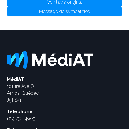
Voir l'avis original
Message de sympathies
MédiAT
101 1re Ave O
Amos, Québec
J9T 1V1
Téléphone
819 732-4905