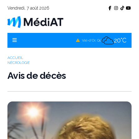
Vendredi, 7 août 2026
18°C
Témiscamingue, Qc
21°C
La Sarre, Qc
20°C
Val-d'Or, Qc
20°C
Rouyn-Noranda, Qc
ACCUEIL
NÉCROLOGIE
20°C
Amos, Qc
Avis de décès