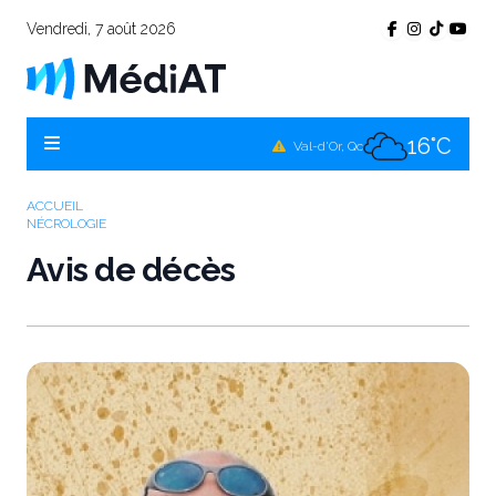
Vendredi, 7 août 2026
15°C
Témiscamingue, Qc
17°C
La Sarre, Qc
16°C
Val-d'Or, Qc
15°C
Rouyn-Noranda, Qc
ACCUEIL
NÉCROLOGIE
16°C
Amos, Qc
Avis de décès