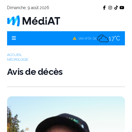
Dimanche, 9 août 2026
16°C
Témiscamingue, Qc
16°C
La Sarre, Qc
17°C
Val-d'Or, Qc
13°C
Rouyn-Noranda, Qc
ACCUEIL
NÉCROLOGIE
17°C
Amos, Qc
Avis de décès