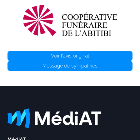
Voir l'avis original
Message de sympathies
MédiAT