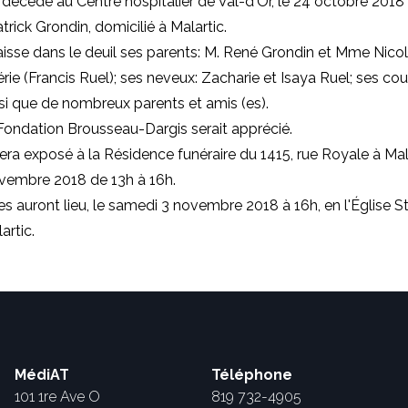
t décédé au Centre hospitalier de Val-d'Or, le 24 octobre 2018 
trick Grondin, domicilié à Malartic.
aisse dans le deuil ses parents: M. René Grondin et Mme Nicol
rie (Francis Ruel); ses neveux: Zacharie et Isaya Ruel; ses cou
si que de nombreux parents et amis (es).
Fondation Brousseau-Dargis serait apprécié.
era exposé à la Résidence funéraire du 1415, rue Royale à Mala
vembre 2018 de 13h à 16h.
les auront lieu, le samedi 3 novembre 2018 à 16h, en l'Église 
artic.
MédiAT
Téléphone
101 1re Ave O
819 732-4905