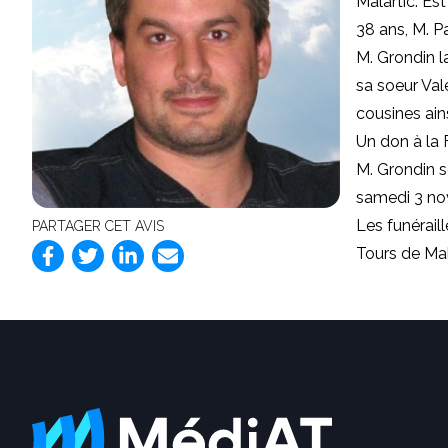
Malartic: Es
38 ans, M. Pa
M. Grondin l
sa soeur Valé
cousines ain
Un don à la 
M. Grondin s
samedi 3 no
Les funérail
PARTAGER CET AVIS
Tours de Mal