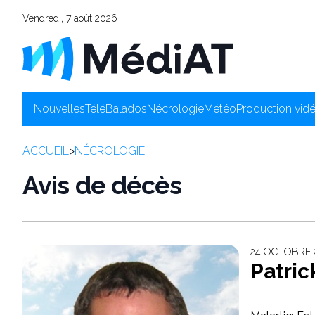
Vendredi, 7 août 2026
Nouvelles
Télé
Balados
Nécrologie
Météo
Production vid
ACCUEIL
>
NÉCROLOGIE
Avis de décès
24 OCTOBRE 
Patric