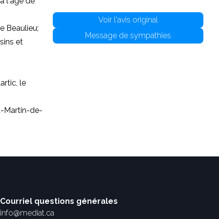
à l'âge de
Voir l'avis original
e Beaulieu;
Message de sympathies
sins et
rtic, le
St-Martin-de-
Courriel questions générales
info@mediat.ca