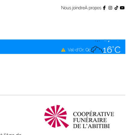
Nous joindre
À propos
15°C
Témiscamingue, Qc
17°C
La Sarre, Qc
16°C
Val-d'Or, Qc
15°C
Rouyn-Noranda, Qc
16°C
Amos, Qc