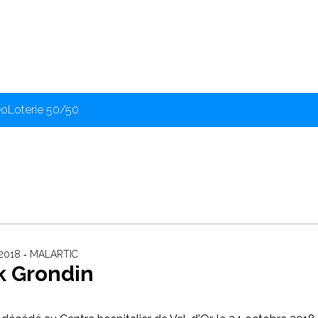
éo
Loterie 50/50
2018 ‐ MALARTIC
k Grondin