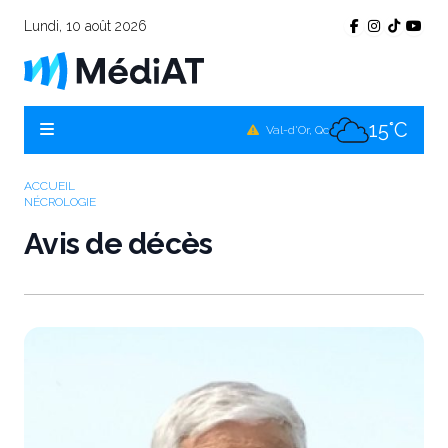
Lundi, 10 août 2026
15°C
Témiscamingue, Qc
16°C
La Sarre, Qc
15°C
Val-d'Or, Qc
16°C
Rouyn-Noranda, Qc
ACCUEIL
NÉCROLOGIE
15°C
Amos, Qc
Avis de décès