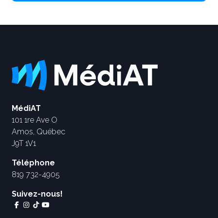
MédiAT
101 1re Ave O
Amos, Québec
J9T 1V1
Téléphone
819 732-4905
Suivez-nous!