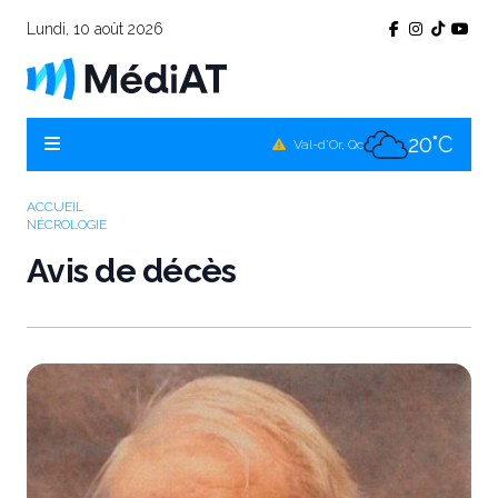
Lundi, 10 août 2026
19°C
Témiscamingue, Qc
19°C
La Sarre, Qc
20°C
Val-d'Or, Qc
19°C
Rouyn-Noranda, Qc
ACCUEIL
NÉCROLOGIE
20°C
Amos, Qc
Avis de décès