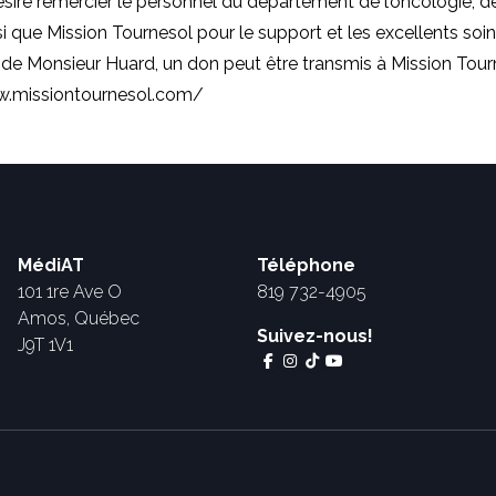
ésire remercier le personnel du département de l’oncologie, d
nsi que Mission Tournesol pour le support et les excellents soin
de Monsieur Huard, un don peut être transmis à Mission Tour
w.missiontournesol.com/
MédiAT
Téléphone
101 1re Ave O
819 732-4905
Amos, Québec
Suivez-nous!
J9T 1V1