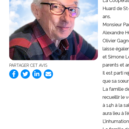
La Coopérat
Huard de St-
ans.
Monsieur Pau
Alexandre Hu
Olivier Gagno
laisse égale
et Simone L
parents et a
PARTAGER CET AVIS
Il est parti
que sa sœur
La famille d
recueillir l
à 14h à la 
aura lieu à 
L’inhumation