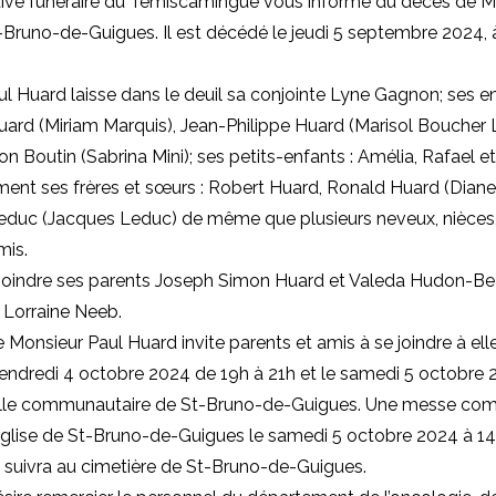
ive funéraire du Témiscamingue vous informe du décès de M
Bruno-de-Guigues. Il est décédé le jeudi 5 septembre 2024, à
l Huard laisse dans le deuil sa conjointe Lyne Gagnon; ses en
ard (Miriam Marquis), Jean-Philippe Huard (Marisol Boucher 
n Boutin (Sabrina Mini); ses petits-enfants : Amélia, Rafael et 
ment ses frères et sœurs : Robert Huard, Ronald Huard (Diane
educ (Jacques Leduc) de même que plusieurs neveux, nièces,
mis.
 rejoindre ses parents Joseph Simon Huard et Valeda Hudon-Bea
 Lorraine Neeb.
e Monsieur Paul Huard invite parents et amis à se joindre à ell
e vendredi 4 octobre 2024 de 19h à 21h et le samedi 5 octobre
salle communautaire de St-Bruno-de-Guigues. Une messe c
l’église de St-Bruno-de-Guigues le samedi 5 octobre 2024 à 14
 suivra au cimetière de St-Bruno-de-Guigues.