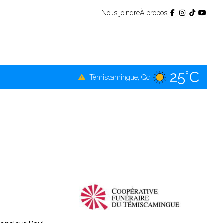
Nous joindre
À propos
25°C
Témiscamingue, Qc
25°C
La Sarre, Qc
25°C
Val-d'Or, Qc
24°C
Rouyn-Noranda, Qc
25°C
Amos, Qc