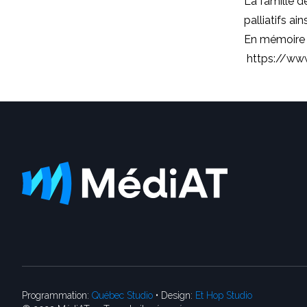
La famille d
palliatifs ai
En mémoire 
https://ww
Programmation:
Québec Studio
• Design:
Et Hop Studio