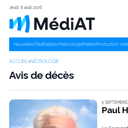
Jeudi, 6 août 2026
Nouvelles
Télé
Balados
Nécrologie
Météo
Production vid
ACCUEIL
>
NÉCROLOGIE
Avis de décès
5 SEPTEMBRE
Paul 