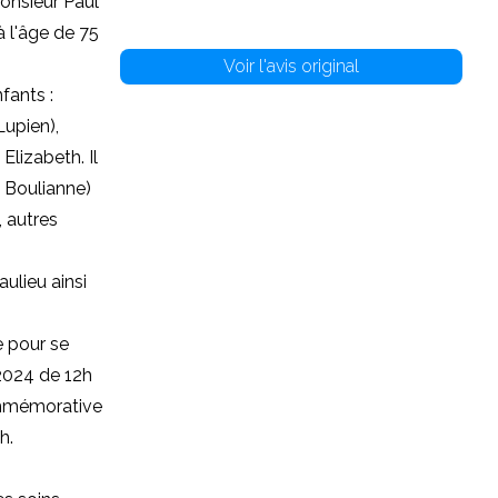
onsieur Paul
 l'âge de 75
Voir l'avis original
fants :
Lupien),
Elizabeth. Il
 Boulianne)
 autres
ulieu ainsi
e pour se
 2024 de 12h
ommémorative
h.