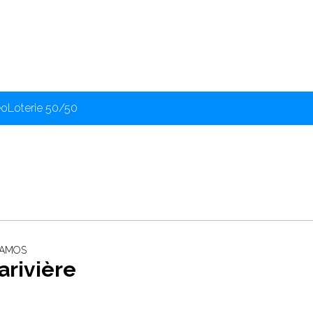
éo
Loterie 50/50
‐ AMOS
arivière