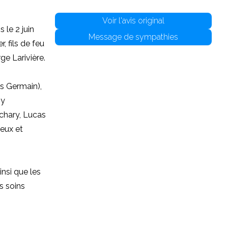
Voir l'avis original
le 2 juin
Message de sympathies
, fils de feu
ge Larivière.
es Germain),
ny
achary, Lucas
veux et
nsi que les
s soins