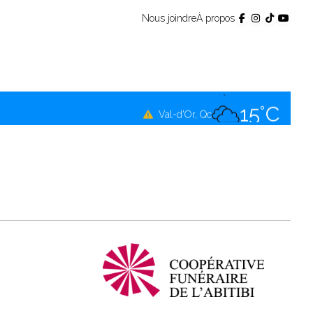
Nous joindre
À propos
14°C
Témiscamingue, Qc
16°C
La Sarre, Qc
15°C
Val-d'Or, Qc
14°C
Rouyn-Noranda, Qc
15°C
Amos, Qc