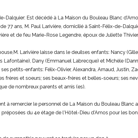
de-Dalquier: Est décédé à La Maison du Bouleau Blanc d'Amos 
de 77 ans, M. Paul Larivière, domicilié à Saint-Félix-de-Dalquier
vière et de feu Marie-Rose Legendre, époux de Juliette Thivier
pouse
,
M. Larivière laisse dans le deuilses enfants: Nancy (Gill
is Lafontaine), Dany (Emmanuel Labrecque) et Michèle (Dan
ses petits-enfants: Félix-Olivier, Alexandra, Arnaud, Justin, Z
ses frères et soeurs; ses beaux-frères et belles-soeurs; ses ne
 que de nombreux parents et amis (es).
ient à remercier le personnel de La Maison du Bouleau Blanc ai
et préposées du 4e étage de l'Hôtel-Dieu d'Amos pour les bon